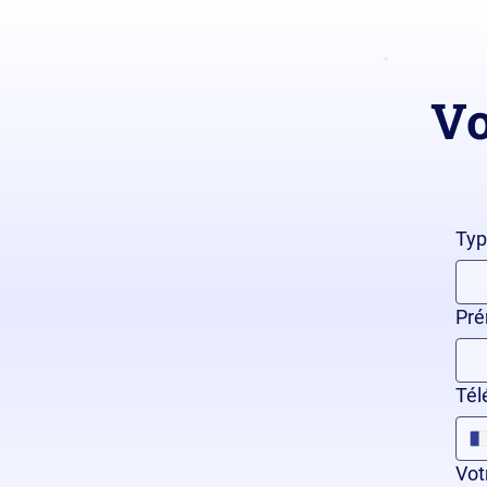
Vo
Typ
Pr
Tél
Vot