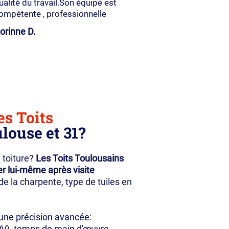
ualité du travail.Son équipe est
ompétente , professionnelle
orinne D.
es Toits
louse et 31?
 toiture?
Les Toits Toulousains
r lui-même après visite
 de la charpente, type de tuiles en
une précision avancée:
 HPV), temps de main d'œuvre