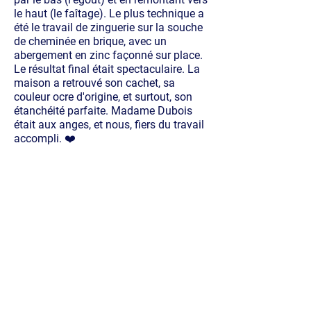
le haut (le faîtage). Le plus technique a
été le travail de zinguerie sur la souche
de cheminée en brique, avec un
abergement en zinc façonné sur place.
Le résultat final était spectaculaire. La
maison a retrouvé son cachet, sa
couleur ocre d'origine, et surtout, son
étanchéité parfaite. Madame Dubois
était aux anges, et nous, fiers du travail
accompli. ❤️
Contactez votre couvreur
à Portet-sur-Garonne
pour une intervention
Un artisan passionné pour votre toit.
Jean-Louis Bordier et son équipe des
Toits Toulousains vous garantissent
un travail dans les règles de l'art.