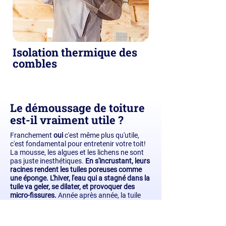
Isolation thermique des
combles
Le démoussage de toiture
est-il vraiment utile ?
Franchement
oui
c'est même plus qu'utile,
c'est fondamental pour entretenir votre toit!
La mousse, les algues et les lichens ne sont
pas juste inesthétiques.
En s'incrustant, leurs
racines rendent les tuiles poreuses comme
une éponge. L'hiver, l'eau qui a stagné dans la
tuile va geler, se dilater, et provoquer des
micro-fissures.
Année après année, la tuile
finit par casser. Un bon conseil de pro : fuyez
les entreprises qui vous proposent un
nettoyage au nettoyeur haute pression (type