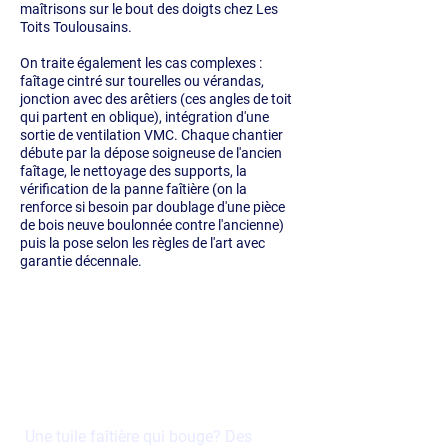
maîtrisons sur le bout des doigts chez Les
Toits Toulousains.
On traite également les cas complexes :
faîtage cintré sur tourelles ou vérandas,
jonction avec des arêtiers (ces angles de toit
qui partent en oblique), intégration d'une
sortie de ventilation VMC. Chaque chantier
débute par la dépose soigneuse de l'ancien
faîtage, le nettoyage des supports, la
vérification de la panne faîtière (on la
renforce si besoin par doublage d'une pièce
de bois neuve boulonnée contre l'ancienne)
puis la pose selon les règles de l'art avec
garantie décennale.
Demandez votre
diagnostic faîtage à
Toulouse et en Haute-
Garonne
Une tuile faîtière qui bouge? Des