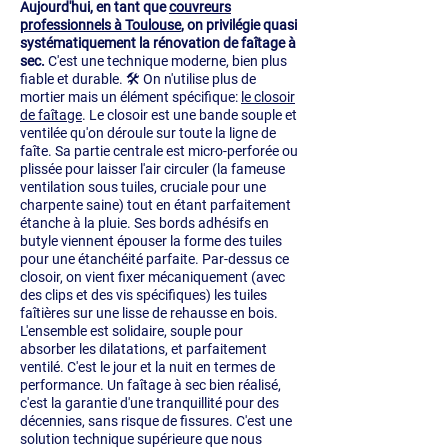
Aujourd'hui, en tant que
couvreurs
professionnels à Toulouse
, on privilégie quasi
systématiquement la rénovation de faîtage à
sec.
C'est une technique moderne, bien plus
fiable et durable. 🛠️ On n'utilise plus de
mortier mais un élément spécifique:
le closoir
de faîtage
. Le closoir est une bande souple et
ventilée qu'on déroule sur toute la ligne de
faîte. Sa partie centrale est micro-perforée ou
plissée pour laisser l'air circuler (la fameuse
ventilation sous tuiles, cruciale pour une
charpente saine) tout en étant parfaitement
étanche à la pluie. Ses bords adhésifs en
butyle viennent épouser la forme des tuiles
pour une étanchéité parfaite. Par-dessus ce
closoir, on vient fixer mécaniquement (avec
des clips et des vis spécifiques) les tuiles
faîtières sur une lisse de rehausse en bois.
L'ensemble est solidaire, souple pour
absorber les dilatations, et parfaitement
ventilé. C'est le jour et la nuit en termes de
performance. Un faîtage à sec bien réalisé,
c'est la garantie d'une tranquillité pour des
décennies, sans risque de fissures. C'est une
solution technique supérieure que nous